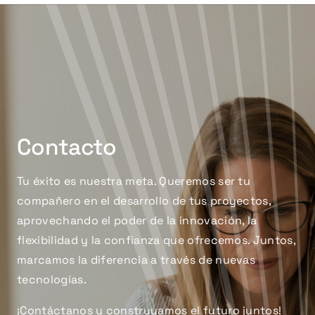
Contacto
Tu éxito es nuestra meta. Queremos ser tu
compañero en el desarrollo de tus proyectos,
aprovechando el poder de la innovación, la
flexibilidad y la confianza que ofrecemos. Juntos,
marcamos la diferencia a través de nuevas
tecnologías.
¡Contáctanos y construyamos el futuro juntos!