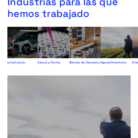
Industrias para las que
hemos trabajado
Automoción
Salud y Farma
Bienes de Consumo
Agroalimentario
Ene