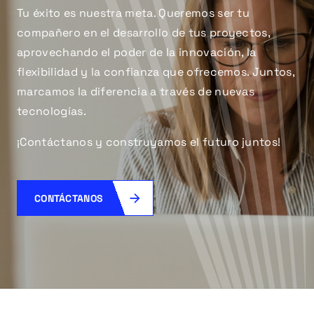
Tu éxito es nuestra meta. Queremos ser tu
compañero en el desarrollo de tus proyectos,
aprovechando el poder de la innovación, la
flexibilidad y la confianza que ofrecemos. Juntos,
marcamos la diferencia a través de nuevas
tecnologías.
¡Contáctanos y construyamos el futuro juntos!
CONTÁCTANOS